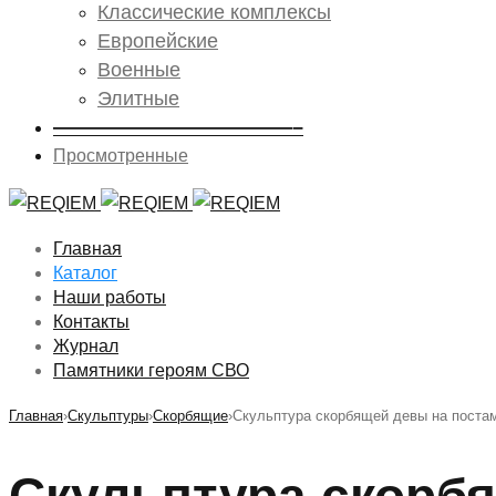
Классические комплексы
Европейские
Военные
Элитные
————————————–
Просмотренные
Главная
Каталог
Наши работы
Контакты
Журнал
Памятники героям СВО
Главная
›
Скульптуры
›
Скорбящие
›
Скульптура скорбящей девы на поста
Скульптура скорб