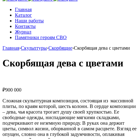
Главная
Каталог
Наши работы
Контакты
Журнал
Памятники героям СВО
Главная
›
Скульптуры
›
Скорбящие
›
Скорбящая дева с цветами
Скорбящая дева с цветами
₽
900 000
Сложная скульптурная композиция, состоящая из массивной
плиты, по краям которой, шесть колонн. В сердце композиции
– дева, чья красота трогает душу своей хрупкостью. Ее
свободные одежды, ниспадающие мягкими складками,
подчеркивают ее неземную природу. В руках она держит
цветы, символ жизни, оборванной в самом расцвете. Взгляд ее
опущен, словно она в глубокой задумчивости, оплакивая