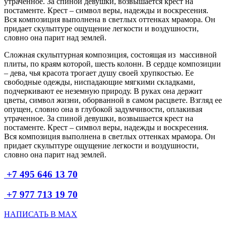
утраченное. За спиной девушки, возвышается крест на
постаменте. Крест – символ веры, надежды и воскресения.
Вся композиция выполнена в светлых оттенках мрамора. Он
придает скульптуре ощущение легкости и воздушности,
словно она парит над землей.
Сложная скульптурная композиция, состоящая из массивной
плиты, по краям которой, шесть колонн. В сердце композиции
– дева, чья красота трогает душу своей хрупкостью. Ее
свободные одежды, ниспадающие мягкими складками,
подчеркивают ее неземную природу. В руках она держит
цветы, символ жизни, оборванной в самом расцвете. Взгляд ее
опущен, словно она в глубокой задумчивости, оплакивая
утраченное. За спиной девушки, возвышается крест на
постаменте. Крест – символ веры, надежды и воскресения.
Вся композиция выполнена в светлых оттенках мрамора. Он
придает скульптуре ощущение легкости и воздушности,
словно она парит над землей.
+7 495 646 13 70
+7 977 713 19 70
НАПИСАТЬ В MAX