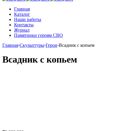
Главная
Каталог
Наши работы
Контакты
Журнал
Памятники героям СВО
Главная
›
Скульптуры
›
Герои
›
Всадник с копьем
Всадник с копьем