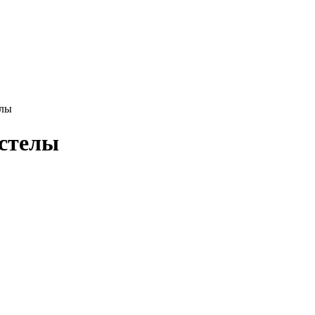
елы
 стелы